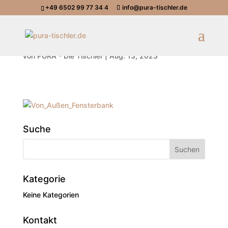
+49 6502 99 77 34 4
info@pura-tischler.de
Fensterbank_Von_Außen
von
PURA - Die Tischler
|
Aug. 13, 2023
Suche
Kategorie
Keine Kategorien
Kontakt